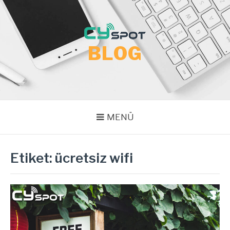
İçeriğe
atla
BLOG
MENÜ
Etiket:
ücretsiz wifi