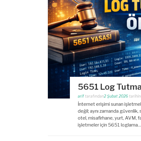
5651 Log Tutma
arif
tarafından
2 Şubat 2026
tarihi
İnternet erişimi sunan işletmel
değil; aynı zamanda güvenlik, s
otel, misafirhane, yurt, AVM, f
işletmeler için 5651 loglama