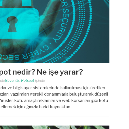
pot nedir? Ne işe yarar?
nde
Güvenlik
,
Hotspot
içinde
 ve bilgisayar sistemlerinde kullanılması için üretilen
azları, yazılımları gerekli donanımlarla buluşturarak düzenli
 Virüsler, kötü amaçlı reklamlar ve web korsanları gibi kötü
ngellemek için ağınızla harici kaynaktan…