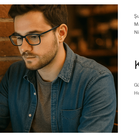
Ş
M
Ni
Gü
H