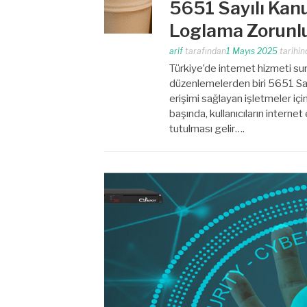
5651 Sayılı Ka
Loglama Zorunl
arif
tarafından
1 Mayıs 2025
tarihin
Türkiye’de internet hizmeti s
düzenlemelerden biri 5651 Sayı
erişimi sağlayan işletmeler iç
başında, kullanıcıların internet 
tutulması gelir….