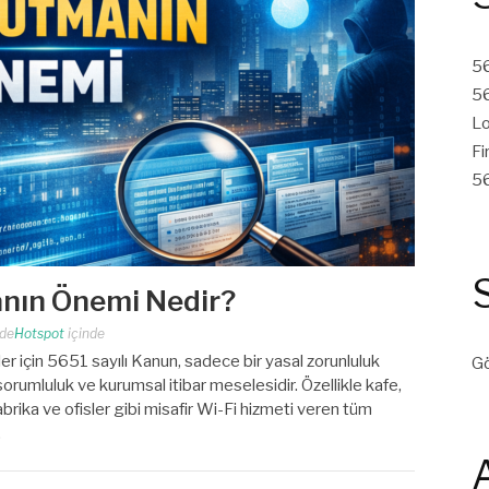
56
56
Lo
Fi
56
nın Önemi Nedir?
nde
Hotspot
içinde
er için 5651 sayılı Kanun, sadece bir yasal zorunluluk
Gö
orumluluk ve kurumsal itibar meselesidir. Özellikle kafe,
abrika ve ofisler gibi misafir Wi-Fi hizmeti veren tüm
…