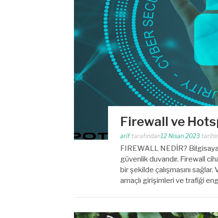
Firewall ve Hots
arif
tarafından
12 Nisan 2023
tarihi
FIREWALL NEDİR? Bilgisayarlar
güvenlik duvarıdır. Firewall cih
bir şekilde çalışmasını sağlar.
amaçlı girişimleri ve trafiği e