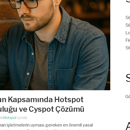
56
56
Lo
Fi
56
Gö
nun Kapsamında Hotspot
uluğu ve Cyspot Çözümü
de
Hotspot
içinde
unan işletmelerin uyması gereken en önemli yasal