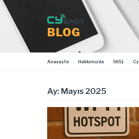
İçeriğe
atla
BLOG
Anasayfa
Hakkımızda
5651
Cy
Ay:
Mayıs 2025