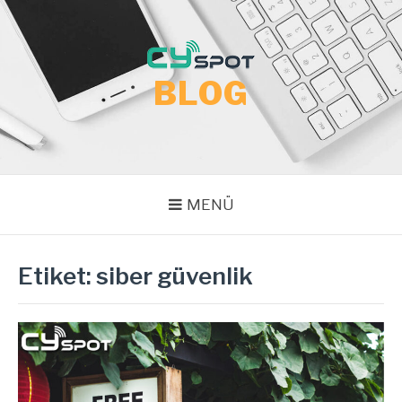
İçeriğe
atla
BLOG
MENÜ
Etiket:
siber güvenlik