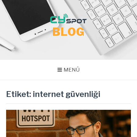
İçeriğe
atla
BLOG
MENÜ
Etiket:
internet güvenliği