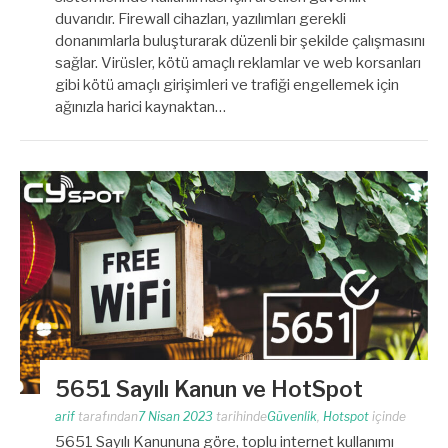
duvarıdır. Firewall cihazları, yazılımları gerekli
donanımlarla buluşturarak düzenli bir şekilde çalışmasını
sağlar. Virüsler, kötü amaçlı reklamlar ve web korsanları
gibi kötü amaçlı girişimleri ve trafiği engellemek için
ağınızla harici kaynaktan…
5651 Sayılı Kanun ve HotSpot
arif
tarafından
7 Nisan 2023
tarihinde
Güvenlik
,
Hotspot
içinde
5651 Sayılı Kanununa göre, toplu internet kullanımı