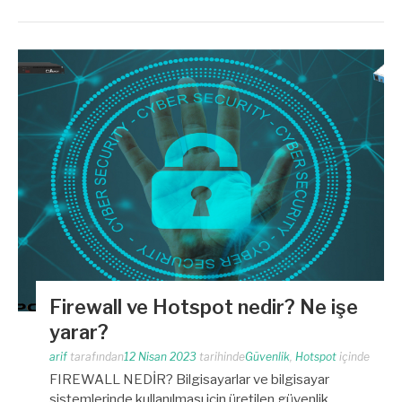
Firewall ve Hotspot nedir? Ne işe
yarar?
arif
tarafından
12 Nisan 2023
tarihinde
Güvenlik
,
Hotspot
içinde
FIREWALL NEDİR? Bilgisayarlar ve bilgisayar
sistemlerinde kullanılması için üretilen güvenlik