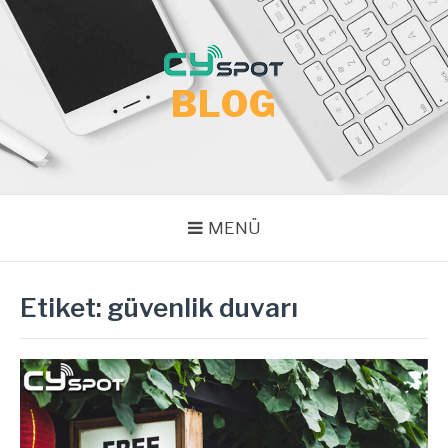
İçeriğe
atla
BLOG
MENÜ
Etiket:
güvenlik duvarı