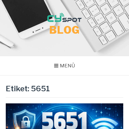
İçeriğe
atla
BLOG
MENÜ
Etiket:
5651