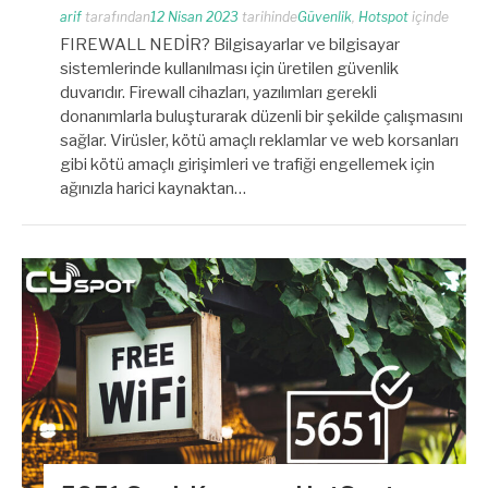
arif
tarafından
12 Nisan 2023
tarihinde
Güvenlik
,
Hotspot
içinde
FIREWALL NEDİR? Bilgisayarlar ve bilgisayar
sistemlerinde kullanılması için üretilen güvenlik
duvarıdır. Firewall cihazları, yazılımları gerekli
donanımlarla buluşturarak düzenli bir şekilde çalışmasını
sağlar. Virüsler, kötü amaçlı reklamlar ve web korsanları
gibi kötü amaçlı girişimleri ve trafiği engellemek için
ağınızla harici kaynaktan…