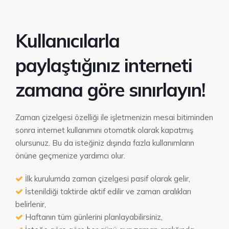
Blog
Paketlerimiz
Anket Sistemi
İletişim
Kullanıcılarla
Referanslarımız
Zaman Çizelgesi
paylaştığınız interneti
Kullanıcı Sözleşmesi
Yük Dengeleme
zamana göre sınırlayın!
Kullanıcı Limitleme
Zaman çizelgesi özelliği ile işletmenizin mesai bitiminden
Modem Olarak Kullanma
sonra internet kullanımını otomatik olarak kapatmış
olursunuz. Bu da isteğiniz dışında fazla kullanımların
Vlan Sistemi
önüne geçmenize yardımcı olur.
İlk kurulumda zaman çizelgesi pasif olarak gelir,
İstenildiği taktirde aktif edilir ve zaman aralıkları
belirlenir,
Haftanın tüm günlerini planlayabilirsiniz,