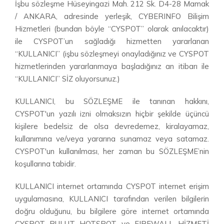
İşbu sözleşme Hüseyingazi Mah. 212 Sk. D4-28 Mamak
/ ANKARA, adresinde yerleşik, CYBERINFO Bilişim
Hizmetleri (bundan böyle “CYSPOT” olarak anılacaktır)
ile CYSPOT’un sağladığı hizmetten yararlanan
“KULLANICI” (işbu sözleşmeyi onayladığınız ve CYSPOT
hizmetlerinden yararlanmaya başladığınız an itibarı ile
“KULLANICI” SİZ oluyorsunuz.)
KULLANICI, bu SÖZLEŞME ile tanınan hakkını,
CYSPOT'un yazılı izni olmaksızın hiçbir şekilde üçüncü
kişilere bedelsiz de olsa devredemez, kiralayamaz,
kullanımına ve/veya yararına sunamaz veya satamaz.
CYSPOT'un kullanılması, her zaman bu SÖZLEŞME’nin
koşullarına tabidir.
KULLANICI internet ortamında CYSPOT internet erişim
uygulamasına, KULLANICI tarafından verilen bilgilerin
doğru olduğunu, bu bilgilere göre internet ortamında
CYSPOT BULUT HOTSPOT ve FIREWALL HİZMETİ