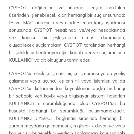
CYSPOT dağıtımları ve internet erişim noktaları
üzerinden işlenebilecek olan herhangi bir suç unsurunda;
IP ve MAC adresinin veya adreslerinin karşılaştırılması
sonucunda CYSPOT hesabında ve/veya hesaplarında
söz konusu bir eşleşmenin olması durumunda,
oluşabilecek suçlamaların CYSPOT tarafından herhangi
bir şekilde üstlenilmeyeceğini kabul eder ve suçlamaların
KULLANICI’ ya ait olduğunu temin eder.
CYSPOT'un eksik çalışması, hiç çalışmaması ya da yanlış
çalışması veya üçüncü kişilerin fiil veya işlemleri ya da
CYSPOT'un kullanımından kaynaklanan başka herhangi
bir sebeple veri kaybı veya bilgisayar sistemi hasarları
KULLANICI’nın sorumluluğunda olup CYSPOT'un bu
hususta herhangi bir sorumluluğu bulunmamaktadır.
KULLANICI, CYSPOT bağlantısı sırasında herhangi bir
zararın meydana gelmemesi için güvenlik duvarı ve virüs
koruyucu gibi gerekli güvenliğin sağlanması konusundaki