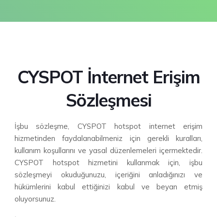
Blog
Paketlerimiz
Anket Sistemi
İletişim
Referanslarımız
Zaman Çizelgesi
Kullanıcı Sözleşmesi
Yük Dengeleme
CYSPOT İnternet Erişim
Kullanıcı Limitleme
Sözleşmesi
Modem Olarak Kullanma
İşbu sözleşme, CYSPOT hotspot internet erişim
hizmetinden faydalanabilmeniz için gerekli kuralları,
Vlan Sistemi
kullanım koşullarını ve yasal düzenlemeleri içermektedir.
CYSPOT hotspot hizmetini kullanmak için, işbu
sözleşmeyi okuduğunuzu, içeriğini anladığınızı ve
hükümlerini kabul ettiğinizi kabul ve beyan etmiş
oluyorsunuz.