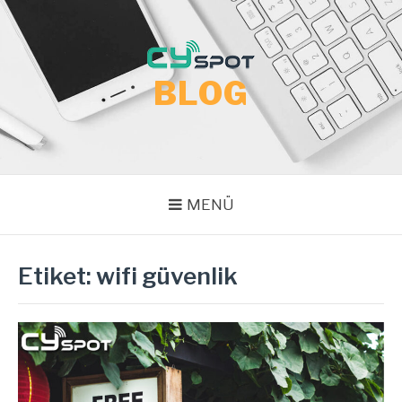
İçeriğe
atla
BLOG
MENÜ
Etiket:
wifi güvenlik